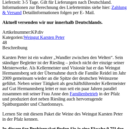
Lieferzeit: 3-5 Tage. Gilt für Lieferungen nach Deutschland.
Informationen zur Berechnung des Liefertermins siehe hier:
Zahlung
& Versand
Detailinformationen folgen per E- Mail.
Aktuell versenden wir nur innerhalb Deutschlands.
Artikelnummer:
KP.div
Kategorien:
Weingut Karsten Peter
48
Beschreibung
Karsten Peter ist ein wahrer „Wandler zwischen den Welten“. Sein
ständiger Begleiter ist der Riesling – jedoch nicht der einzige seiner
Meisterwerke. Als Kellermeister und Visionär hat er das Weingut
Hermannsberg seit der Übernahme durch die Familie Reidel im Jahr
2009 gemeinsam wieder an die Spitze der deutschen Weinszene
geführt. Neben seiner Tätigkeit als geschäftsführender Kellermeister
auf Gut Hermannsberg leitet er nun seit ein paar Jahren parallel
zusammen mit seiner Frau Anne den
Familienbetrieb
in der Pfalz
und produziert dort neben Riesling auch hervorragende
Spätburgunder und Chardonnays.
Lernen Sie mit diesem Paket die Weine des Weingut Karsten Peter
in der Pfalz kennen.
In diesem 6er Probierpaket finden Sie je eine Flasche 0,75l der