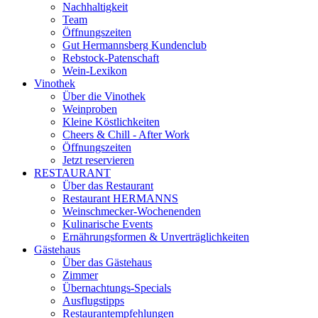
Nachhaltigkeit
Team
Öffnungszeiten
Gut Hermannsberg Kundenclub
Rebstock-Patenschaft
Wein-Lexikon
Vinothek
Über die Vinothek
Weinproben
Kleine Köstlichkeiten
Cheers & Chill - After Work
Öffnungszeiten
Jetzt reservieren
RESTAURANT
Über das Restaurant
Restaurant HERMANNS
Weinschmecker-Wochenenden
Kulinarische Events
Ernährungsformen & Unverträglichkeiten
Gästehaus
Über das Gästehaus
Zimmer
Übernachtungs-Specials
Ausflugstipps
Restaurantempfehlungen