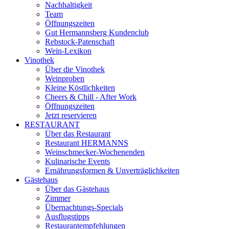
Nachhaltigkeit
Team
Öffnungszeiten
Gut Hermannsberg Kundenclub
Rebstock-Patenschaft
Wein-Lexikon
Vinothek
Über die Vinothek
Weinproben
Kleine Köstlichkeiten
Cheers & Chill - After Work
Öffnungszeiten
Jetzt reservieren
RESTAURANT
Über das Restaurant
Restaurant HERMANNS
Weinschmecker-Wochenenden
Kulinarische Events
Ernährungsformen & Unverträglichkeiten
Gästehaus
Über das Gästehaus
Zimmer
Übernachtungs-Specials
Ausflugstipps
Restaurantempfehlungen