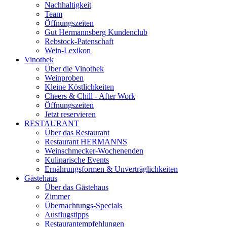
Nachhaltigkeit
Team
Öffnungszeiten
Gut Hermannsberg Kundenclub
Rebstock-Patenschaft
Wein-Lexikon
Vinothek
Über die Vinothek
Weinproben
Kleine Köstlichkeiten
Cheers & Chill - After Work
Öffnungszeiten
Jetzt reservieren
RESTAURANT
Über das Restaurant
Restaurant HERMANNS
Weinschmecker-Wochenenden
Kulinarische Events
Ernährungsformen & Unverträglichkeiten
Gästehaus
Über das Gästehaus
Zimmer
Übernachtungs-Specials
Ausflugstipps
Restaurantempfehlungen