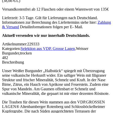
(38,66 €/L)
Versandkostenfrei ab 12 Flaschen oder einem Warenwert von 135€
Lieferzeit: 3-5 Tage. Gilt für Lieferungen nach Deutschland.
Informationen zur Berechnung des Liefertermins siehe hier:
Zahlung
& Versand
Detailinformationen folgen per E- Mail.
Aktuell versenden wir nur innerhalb Deutschlands.
Artikelnummer:
229333
Kategorien:
Selektion aus VDP. Grosse Lagen
,
Weisser
Burgunder
,
trocken
482
Beschreibung
U
nser Weißer Burgunder „Halbstück“ spiegelt mit Überzeugung
seine vulkanische Herkunft wider. Ein saftiger Wein mit filigraner
Struktur und frischer Mineralität, Schmelz und Kraft. In der Nase
Birne, Zitrus, ein Hauch von Aprikose und Feuerstein. Zudem eine
Spur von Mandeln. Am Gaumen offenbart er Schmelz und
vulkanische Mineralität, die gepaart ist mir einer dezenten Röstnote.
Die Trauben für diesen Wein stammen aus den VDP.GROSSEN
LAGEN® Altenbamberger Rotenberg und Schlossböckelheimer
Kupfergrube. Die nach Süden ausgerichteten Terrassen der