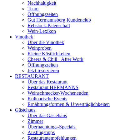
Nachhaltigkeit
Team
Öffnungszeiten
Gut Hermannsberg Kundenclub
Rebstock-Patenschaft
Wein-Lexikon
Vinothek
Über die Vinothek
Weinproben
Kleine Köstlichkeiten
Cheers & Chill - After Work
Öffnungszeiten
Jetzt reservieren
RESTAURANT
Über das Restaurant
Restaurant HERMANNS
Weinschmecker-Wochenenden
Kulinarische Events
Ernährungsformen & Unverträglichkeiten
Gästehaus
Über das Gästehaus
Zimmer
Übernachtungs-Specials
Ausflugstipps
Restaurantempfehlungen