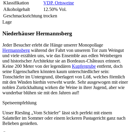
Klassifikation
VDP. Ortsweine
Alkoholgehalt
12.50% Vol.
Geschmacksrichtung
trocken
Lage
Niederhäuser Hermannsberg
Jeder Besucher erlebt die Hänge unserer Monopollage
Hermannsberg
während der Fahrt von unserem Tor zum Weingut
und viele erzählen uns, wie das Ensemble aus edlen Weinbergen
und historischer Architektur sie an Bordeaux-Châteaux erinnert.
Keine 200 Meter von der legendären
Kupfergrube
entfernt, doch
seine Eigenschaften könnten kaum unterschiedlicher sein:
Tonschiefer im Untergrund, überlagert von Löß, welches förmlich
mit den Winden hierhin verweht wurde. Sehr ausgewogen mit einer
noblen Zurückhaltung wirken die Weine in ihrer Jugend, aber wie
wunderbar blühen sie mit den Jahren auf!
Speiseempfehlung
Unser Riesling
„Vom Schiefer" lässt sich perfekt mit einem
Salatteller im Sommer oder einem leckeren Pastagericht ganz nach
Belieben genießen.