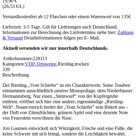
19,90 €
(26,53 €/L)
Versandkostenfrei ab 12 Flaschen oder einem Warenwert von 135€
Lieferzeit: 3-5 Tage. Gilt für Lieferungen nach Deutschland.
Informationen zur Berechnung des Liefertermins siehe hier:
Zahlung
& Versand
Detailinformationen folgen per E- Mail.
Aktuell versenden wir nur innerhalb Deutschlands.
Artikelnummer:
228113
Kategorien:
VDP. Ortsweine
,
Riesling
,
trocken
339
Beschreibung
Der Riesling „Vom Schiefer“ ist ein Charakterwein. Seine Trauben
entstammen ausschließlich unserer Monopollage, dem Niederhäuser
Hermannsberg. Nur einen „Steinwurf“ von der Kupfergrube
entfernt, eröffnet sich hier eine andere, eigenständige „Riesling-
Welt“. Nuancenreich breitet der „Vom Schiefer” sein Bukett aus –
der Duft von Zitrusfrüchten, grünem Apfel und eine dezente Note
von Feuerstein verwöhnen die Nase.
Am Gaumen entwickelt sich Würzigkeit, Frische und eine Fülle, die
keine Schwere mit sich bringt, sondern die Leichtigkeit bewahrt.