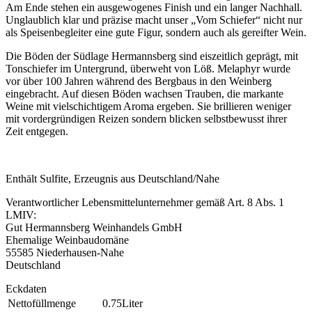
Am Ende stehen ein ausgewogenes Finish und ein langer Nachhall.
Unglaublich klar und präzise macht unser „Vom Schiefer“ nicht nur
als Speisenbegleiter eine gute Figur, sondern auch als gereifter Wein.
Die Böden der Südlage Hermannsberg sind eiszeitlich geprägt, mit
Tonschiefer im Untergrund, überweht von Löß. Melaphyr wurde
vor über 100 Jahren während des Bergbaus in den Weinberg
eingebracht. Auf diesen Böden wachsen Trauben, die markante
Weine mit vielschichtigem Aroma ergeben. Sie brillieren weniger
mit vordergründigen Reizen sondern blicken selbstbewusst ihrer
Zeit entgegen.
Enthält Sulfite, Erzeugnis aus Deutschland/Nahe
Verantwortlicher Lebensmittelunternehmer gemäß Art. 8 Abs. 1
LMIV:
Gut Hermannsberg Weinhandels GmbH
Ehemalige Weinbaudomäne
55585 Niederhausen-Nahe
Deutschland
Eckdaten
Nettofüllmenge
0.75Liter