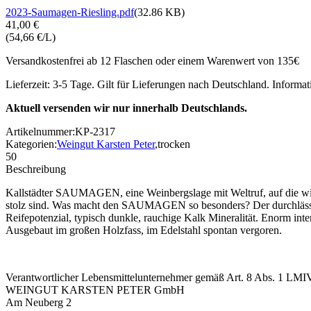
2023-Saumagen-Riesling.pdf
(32.86 KB)
41,00 €
(54,66 €/L)
Versandkostenfrei ab 12 Flaschen oder einem Warenwert von 135€
Lieferzeit: 3-5 Tage. Gilt für Lieferungen nach Deutschland. Informa
Aktuell versenden wir nur innerhalb Deutschlands.
Artikelnummer:
KP-2317
Kategorien:
Weingut Karsten Peter
,
trocken
50
Beschreibung
Kallstädter SAUMAGEN, eine Weinbergslage mit Weltruf, auf die wi
stolz sind. Was macht den SAUMAGEN so besonders? Der durchlässige
Reifepotenzial, typisch dunkle, rauchige Kalk Mineralität. Enorm int
Ausgebaut im großen Holzfass, im Edelstahl spontan vergoren.
Verantwortlicher Lebensmittelunternehmer gemäß Art. 8 Abs. 1 LMI
WEINGUT KARSTEN PETER GmbH
Am Neuberg 2