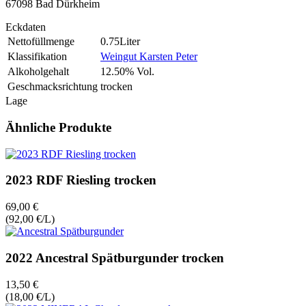
67098 Bad Dürkheim
Eckdaten
Nettofüllmenge
0.75Liter
Klassifikation
Weingut Karsten Peter
Alkoholgehalt
12.50% Vol.
Geschmacksrichtung
trocken
Lage
Ähnliche Produkte
2023 RDF Riesling trocken
69,00 €
(92,00 €/L)
2022 Ancestral Spätburgunder trocken
13,50 €
(18,00 €/L)