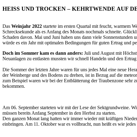
HEISS UND TROCKEN – KEHRTWENDE AUF D
Das
Weinjahr 2022
startete im ersten Quartal mit feucht, warmem We
Schrecksekunde als es Anfang des Monats nochmals schneite. Glückli
Schaden davon. Mai und Juni haben uns dann viele Sonnenstunden und 
würde es ein Jahr mit optimalen Bedingungen für guten Ertrag und pe
Doch im Sommer kam es dann anders:
Juli und August mit Höchst
Neuanlagen zu entlasten mussten wir schnell Handeln und den Ertrag 
Die Sommer der letzten Jahre waren für uns jedes Mal eine neue Hera
der Weinberge und des Bodens zu drehen, ist in Bezug auf die meteor
zum Beispiel waren wir bei der Entblätterung der Traubenzone sehr 
bekommen.
Am 06. September starteten wir mit der Lese der Sektgrundweine. W
müssen bereits Anfang September in den Herbst zu starten.
Den ganzen Monat lang hatten wir immer wieder mit kräftigen Nieder
einbringen. Am 11. Oktober war es vollbracht, nun heißt es wie jede