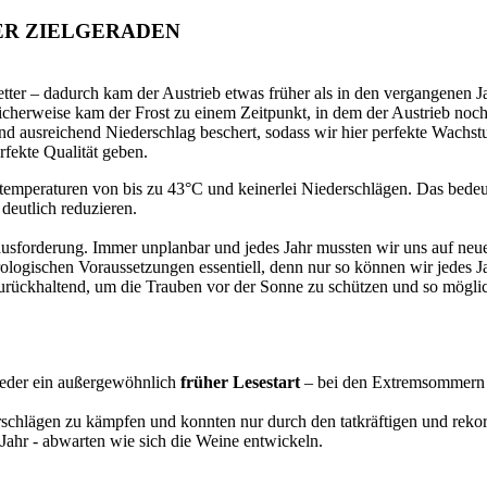
ER ZIELGERADEN
tter – dadurch kam der Austrieb etwas früher als in den vergangenen Jah
cherweise kam der Frost zu einem Zeitpunkt, in dem der Austrieb noch 
ausreichend Niederschlag beschert, sodass wir hier perfekte Wachstum
rfekte Qualität geben.
temperaturen von bis zu 43°C und keinerlei Niederschlägen. Das bedeu
deutlich reduzieren.
usforderung. Immer unplanbar und jedes Jahr mussten wir uns auf neue 
ologischen Voraussetzungen essentiell, denn nur so können wir jedes 
zurückhaltend, um die Trauben vor der Sonne zu schützen und so möglic
ieder ein außergewöhnlich
früher Lesestart
– bei den Extremsommern 
schlägen zu kämpfen und konnten nur durch den tatkräftigen und reko
s Jahr - abwarten wie sich die Weine entwickeln.