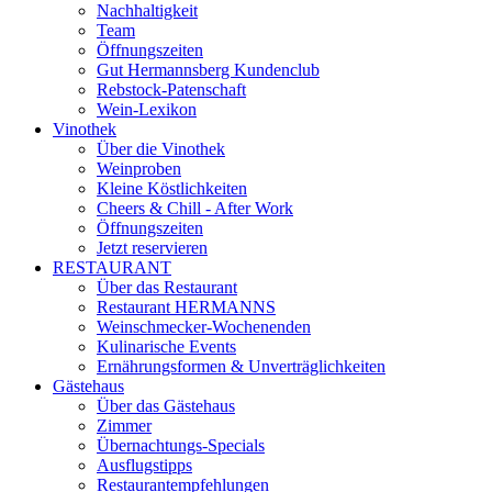
Nachhaltigkeit
Team
Öffnungszeiten
Gut Hermannsberg Kundenclub
Rebstock-Patenschaft
Wein-Lexikon
Vinothek
Über die Vinothek
Weinproben
Kleine Köstlichkeiten
Cheers & Chill - After Work
Öffnungszeiten
Jetzt reservieren
RESTAURANT
Über das Restaurant
Restaurant HERMANNS
Weinschmecker-Wochenenden
Kulinarische Events
Ernährungsformen & Unverträglichkeiten
Gästehaus
Über das Gästehaus
Zimmer
Übernachtungs-Specials
Ausflugstipps
Restaurantempfehlungen