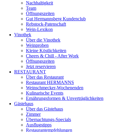
Nachhaltigkeit
Team
Öffnungszeiten
Gut Hermannsberg Kundenclub
Rebstock-Patenschaft
Wein-Lexikon
Vinothek
Über die Vinothek
Weinproben
Kleine Köstlichkeiten
Cheers & Chill - After Work
Öffnungszeiten
Jetzt reservieren
RESTAURANT
Über das Restaurant
Restaurant HERMANNS
Weinschmecker-Wochenenden
Kulinarische Events
Ernährungsformen & Unverträglichkeiten
Gästehaus
Über das Gästehaus
Zimmer
Übernachtungs-Specials
Ausflugstipps
Restaurantempfehlungen