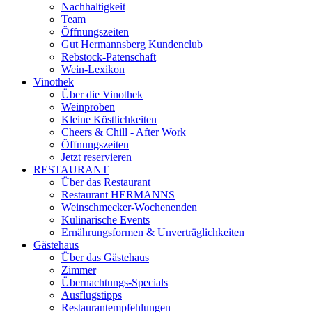
Nachhaltigkeit
Team
Öffnungszeiten
Gut Hermannsberg Kundenclub
Rebstock-Patenschaft
Wein-Lexikon
Vinothek
Über die Vinothek
Weinproben
Kleine Köstlichkeiten
Cheers & Chill - After Work
Öffnungszeiten
Jetzt reservieren
RESTAURANT
Über das Restaurant
Restaurant HERMANNS
Weinschmecker-Wochenenden
Kulinarische Events
Ernährungsformen & Unverträglichkeiten
Gästehaus
Über das Gästehaus
Zimmer
Übernachtungs-Specials
Ausflugstipps
Restaurantempfehlungen