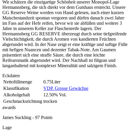
Wir schätzen die einzigartige Schönheit unserer Monopol-Lage
Hermannsberg, die sich direkt vor dem Gutshaus erstreckt. Unsere
GG Reserve Weine werden von Hand gelesen, nach einer kurzen
Maischestandzeit spontan vergoren und dürfen danach zwei Jahre
im Fass auf der Hefe reifen, bevor wir sie abfüllen und weitere 3
Jahre in unserem Keller zur Flaschenreife lagern. Der
Hermannsberg GG RESERVE überzeugt durch seine tiefgreifende
Vielschichtigkeit, die durch Aromen von kandierten Früchten
abgerundet wird. In der Nase zeigt er eine kräftige und saftige Fülle
mit hefigen Nuancen und dezenter Tabak-Note. Am Gaumen
präsentiert sich eine straffe Säure, die durch eine leichte
Reifearomatik abgerundet wird. Der Nachhall ist filigran und
langanhaltend mit komplexer Mineralität und salzigem Finish.
Eckdaten
Nettofüllmenge
0.75Liter
Klassifikation
VDP. Grosse Gewächse
Alkoholgehalt
12.50% Vol.
Geschmacksrichtung
trocken
awards
James Suckling - 97 Points
Lage