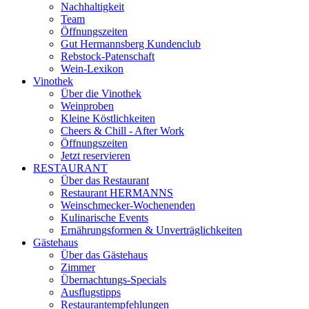
Nachhaltigkeit
Team
Öffnungszeiten
Gut Hermannsberg Kundenclub
Rebstock-Patenschaft
Wein-Lexikon
Vinothek
Über die Vinothek
Weinproben
Kleine Köstlichkeiten
Cheers & Chill - After Work
Öffnungszeiten
Jetzt reservieren
RESTAURANT
Über das Restaurant
Restaurant HERMANNS
Weinschmecker-Wochenenden
Kulinarische Events
Ernährungsformen & Unverträglichkeiten
Gästehaus
Über das Gästehaus
Zimmer
Übernachtungs-Specials
Ausflugstipps
Restaurantempfehlungen