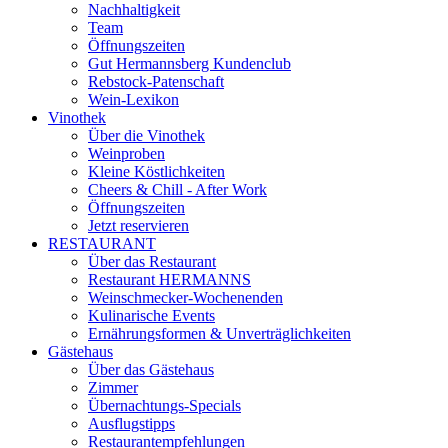
Nachhaltigkeit
Team
Öffnungszeiten
Gut Hermannsberg Kundenclub
Rebstock-Patenschaft
Wein-Lexikon
Vinothek
Über die Vinothek
Weinproben
Kleine Köstlichkeiten
Cheers & Chill - After Work
Öffnungszeiten
Jetzt reservieren
RESTAURANT
Über das Restaurant
Restaurant HERMANNS
Weinschmecker-Wochenenden
Kulinarische Events
Ernährungsformen & Unverträglichkeiten
Gästehaus
Über das Gästehaus
Zimmer
Übernachtungs-Specials
Ausflugstipps
Restaurantempfehlungen