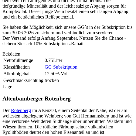
dem Wein ein anregendes und dichtes Trinkerlebnis. Die
tiefgründige Mineralität und der leicht salzige Abgang sorgen für
Komplexität. Dieser junge Wein besitzt einen sehr langen Abgang
und ein beträchtliches Reifepotenzial.
Sie haben die Möglichkeit, sich unsere GG´s in der Subskription bis
zum 30.06.2026 zu sichern und verbindlich zu reservieren.
Der Versand erfolgt Anfang September. Nutzen Sie die Chance -
sichern Sie sich 10% Subskriptions-Rabatt.
Eckdaten
Nettofüllmenge
0.75Liter
Klassifikation
GG Subskription
Alkoholgehalt
12.50% Vol.
Geschmacksrichtung
trocken
Lage
Altenbamberger Rotenberg
Der
Rotenberg
im Alsenztal, einem Seitental der Nahe, ist der am
weitesten abgelegene Weinberg von Gut Hermannsberg und ist wie
eine verlorene Welt deren Südhänge über unberührten Wäldern und
Wiesen thronen. Die rötliche Färbung seiner vulkanischen
Ryolithböden deutet den hohen Eisenanteil an und ist