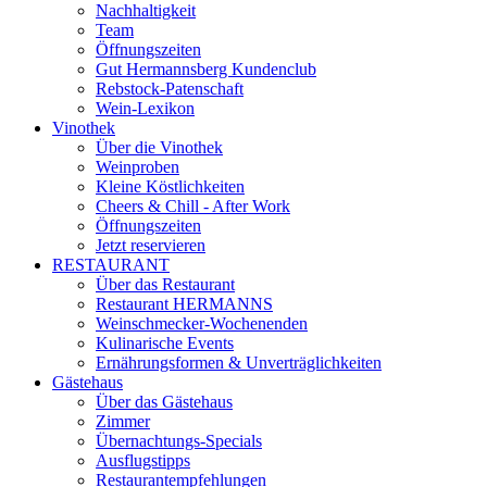
Nachhaltigkeit
Team
Öffnungszeiten
Gut Hermannsberg Kundenclub
Rebstock-Patenschaft
Wein-Lexikon
Vinothek
Über die Vinothek
Weinproben
Kleine Köstlichkeiten
Cheers & Chill - After Work
Öffnungszeiten
Jetzt reservieren
RESTAURANT
Über das Restaurant
Restaurant HERMANNS
Weinschmecker-Wochenenden
Kulinarische Events
Ernährungsformen & Unverträglichkeiten
Gästehaus
Über das Gästehaus
Zimmer
Übernachtungs-Specials
Ausflugstipps
Restaurantempfehlungen