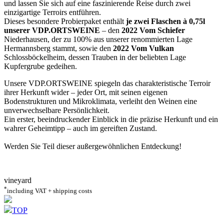
und lassen Sie sich auf eine faszinierende Reise durch zwei
einzigartige Terroirs entführen.
Dieses besondere Probierpaket enthält
je zwei Flaschen à 0,75l
unserer VDP.ORTSWEINE
– den
2022 Vom Schiefer
Niederhausen, der zu 100% aus unserer renommierten Lage
Hermannsberg stammt, sowie den
2022 Vom Vulkan
Schlossböckelheim, dessen Trauben in der beliebten Lage
Kupfergrube gedeihen.
Unsere VDP.ORTSWEINE spiegeln das charakteristische Terroir
ihrer Herkunft wider – jeder Ort, mit seinen eigenen
Bodenstrukturen und Mikroklimata, verleiht den Weinen eine
unverwechselbare Persönlichkeit.
Ein erster, beeindruckender Einblick in die präzise Herkunft und ein
wahrer Geheimtipp – auch im gereiften Zustand.
Werden Sie Teil dieser außergewöhnlichen Entdeckung!
vineyard
*
including VAT + shipping costs
TOP