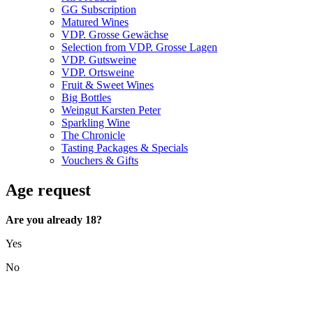
GG Subscription
Matured Wines
VDP. Grosse Gewächse
Selection from VDP. Grosse Lagen
VDP. Gutsweine
VDP. Ortsweine
Fruit & Sweet Wines
Big Bottles
Weingut Karsten Peter
Sparkling Wine
The Chronicle
Tasting Packages & Specials
Vouchers & Gifts
Age request
Are you already 18?
Yes
No