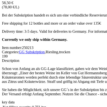
58,50 €
(78,00 €/L)
Bei der Subskription handelt es sich um eine verbindliche Reservier
Free shipping for 12 bottles and more or an order value over 135€
Delivery time: 3-5 days. Valid for deliveries to Germany. For informat
Currently we only ship within Germany.
Item number:
250213
Categories:
GG Subskription
,
Riesling
,
trocken
199
Description
Schon von Anfang an als GG-Lage klassifiziert, gaben wir dem We
überzeugt: „Einer der besten Weine im Keller von Gut Hermannsberg.“
Kräuteraromen werden perfekt durch eine lebendige Säurestruktur un
aus Zitrus und Kräuterwürze. Straff und griffig ist Abgang mit Tiefe 
Sie haben die Möglichkeit, sich unsere GG´s in der Subskription bis 
Der Versand erfolgt Anfang September. Nutzen Sie die Chance - sich
key data