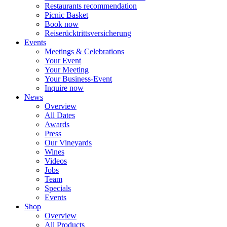
Restaurants recommendation
Picnic Basket
Book now
Reiserücktrittsversicherung
Events
Meetings & Celebrations
Your Event
Your Meeting
Your Business-Event
Inquire now
News
Overview
All Dates
Awards
Press
Our Vineyards
Wines
Videos
Jobs
Team
Specials
Events
Shop
Overview
All Products