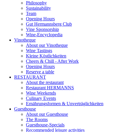
Philosophy
Sustainability
Team
Opening Hours
Gut Hermannsberg Club
Vine Sponsorship
Wine-Encyclopedia
Vinotheque
About our Vinotheque
Wine Tastings
Kleine Köstlichkeiten
Cheers & Chill - After Work
Opening Hours
Reserve a table
RESTAURANT
About the restaurant
Restaurant HERMANNS
Wine Weekends
Culinary Events
Ernährungsformen & Unverträglichkeiten
Guesthouse
About our Guesthouse
The Rooms
Guesthouse-Specials
Recommended leisure activities