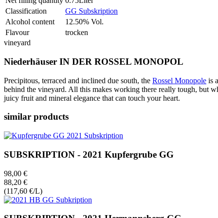
Net filling quantity
0.75Liter
Classification
GG Subskription
Alcohol content
12.50% Vol.
Flavour
trocken
vineyard
Niederhäuser IN DER ROSSEL MONOPOL
Precipitous, terraced and inclined due south, the
Rossel Monopole
is 
behind the vineyard. All this makes working there really tough, but wh
juicy fruit and mineral elegance that can touch your heart.
similar products
SUBSKRIPTION - 2021 Kupfergrube GG
98,00 €
88,20 €
(117,60 €/L)