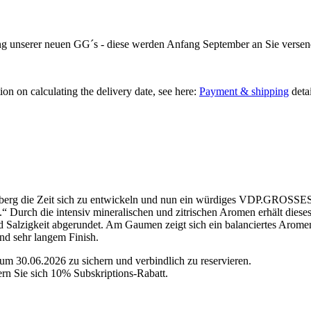
ung unserer neuen GG´s - diese werden Anfang September an Sie versen
ion on calculating the delivery date, see here:
Payment & shipping
detai
inberg die Zeit sich zu entwickeln und nun ein würdiges VDP.GROSS
 Durch die intensiv mineralischen und zitrischen Aromen erhält dieses
d Salzigkeit abgerundet. Am Gaumen zeigt sich ein balanciertes Arome
und sehr langem Finish.
zum 30.06.2026 zu sichern und verbindlich zu reservieren.
ern Sie sich 10% Subskriptions-Rabatt.